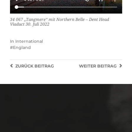
34 067 „Tangmere“ mit Northern Belle –
Dent Head
Viaduct 30. Juli 2022
In
International
England
ZURÜCK
BEITRAG
WEITER
BEITRAG