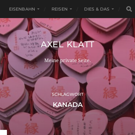
EISENBAHN
REISEN
DIES & DAS
AXEL KLATT
Meine private Seite.
SCHLAGWORT
KANADA